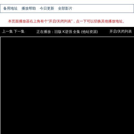
备用地址
播放帮助
今日更新
全部影片
本页面播放器右上角有个“开启/关闭列表”，点一下可以切换其他播放地址。
上一集
下一集
开启/关闭列表
正在播放：
旧版
K逆强 全集 (他站资源)
【云播，自有资源不能看的试试他站资
源】